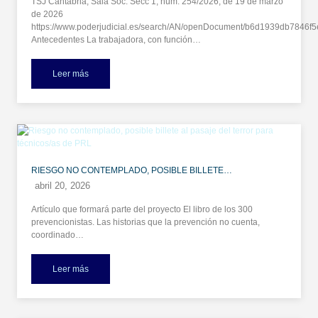
TSJ Cantabria, Sala Soc. Secc 1, núm. 254/2026, de 19 de marzo
de 2026
https://www.poderjudicial.es/search/AN/openDocument/b6d1939db7846
Antecedentes La trabajadora, con función…
Leer más
RIESGO NO CONTEMPLADO, POSIBLE BILLETE…
abril 20, 2026
Artículo que formará parte del proyecto El libro de los 300
prevencionistas. Las historias que la prevención no cuenta,
coordinado…
Leer más