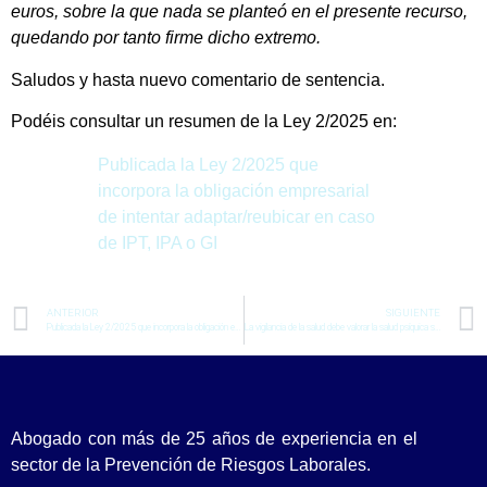
euros
, sobre la que nada se planteó en el presente recurso,
quedando por tanto firme dicho extremo.
Saludos y hasta nuevo comentario de sentencia.
Podéis consultar un resumen de la Ley 2/2025 en:
Publicada la Ley 2/2025 que
incorpora la obligación empresarial
de intentar adaptar/reubicar en caso
de IPT, IPA o GI
ANTERIOR
SIGUIENTE
Publicada la Ley 2/2025 que incorpora la obligación empresarial de intentar adaptar/reubicar en caso de IPT, IPA o GI
La vigilancia de la salud debe valorar la salud psíquica si existe conflicto laboral aunque no se considere acoso y la persona no lo manifieste en el reconocimiento médico
Abogado con más de 25 años de experiencia en el
sector de la Prevención de Riesgos Laborales.