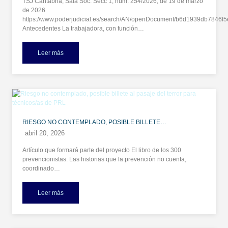
TSJ Cantabria, Sala Soc. Secc 1, núm. 254/2026, de 19 de marzo
de 2026
https://www.poderjudicial.es/search/AN/openDocument/b6d1939db7846
Antecedentes La trabajadora, con función…
Leer más
RIESGO NO CONTEMPLADO, POSIBLE BILLETE…
abril 20, 2026
Artículo que formará parte del proyecto El libro de los 300
prevencionistas. Las historias que la prevención no cuenta,
coordinado…
Leer más