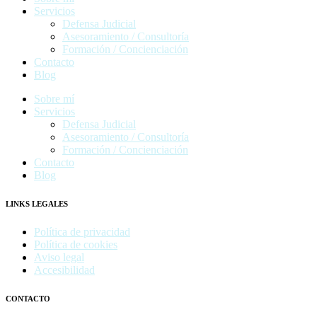
Servicios
Defensa Judicial
Asesoramiento / Consultoría
Formación / Concienciación
Contacto
Blog
Sobre mí
Servicios
Defensa Judicial
Asesoramiento / Consultoría
Formación / Concienciación
Contacto
Blog
LINKS LEGALES
Política de privacidad
Política de cookies
Aviso legal
Accesibilidad
CONTACTO