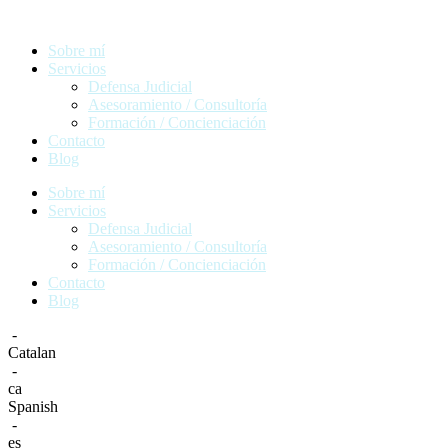
Ir
al
Sobre mí
contenido
Servicios
Defensa Judicial
Asesoramiento / Consultoría
Formación / Concienciación
Contacto
Blog
Sobre mí
Servicios
Defensa Judicial
Asesoramiento / Consultoría
Formación / Concienciación
Contacto
Blog
-
Catalan
-
ca
Spanish
-
es