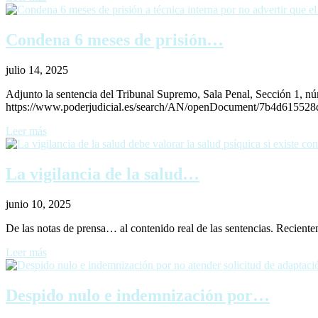
Condena 6 meses de prisión…
julio 14, 2025
Adjunto la sentencia del Tribunal Supremo, Sala Penal, Sección 1, n
https://www.poderjudicial.es/search/AN/openDocument/7b4d615
Leer más
La vigilancia de la salud…
junio 10, 2025
De las notas de prensa… al contenido real de las sentencias. Recien
Leer más
Despido nulo e indemnización por…