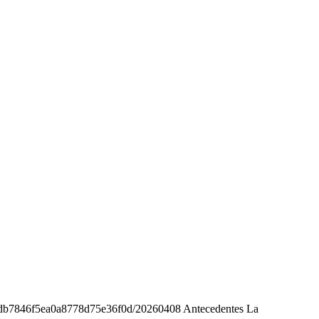
939db7846f5ea0a8778d75e36f0d/20260408 Antecedentes La